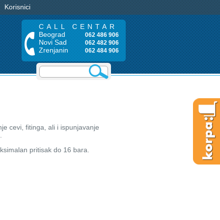
Korisnici
CALL CENTAR
Beograd
062 486 906
Novi Sad
062 482 906
Zrenjanin
062 484 906
 cevi, fitinga, ali i ispunjavanje
.
ksimalan pritisak do 16 bara.