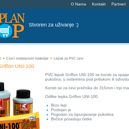
O Nama
Kontakt
Partneri
Stvoren za uživanje :)
i
Cevi i instalacioni materijal
Lepak za PVC cevi
riffon UNI-100
PVC lepak Griffon UNI-100 se koristi za spajanje
pukotina, u sistemima pod pritiskom ili odvodu
Koristi se za cevi prečnika do 315mm i trpi ma
Odlike lepka Griffon UNI-100:
Brzo lepi
Postojan je
Pogodan za ispunjavanje pukotina
Bočice poseduju četke