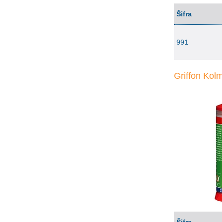
Šifra
991
Griffon Kol