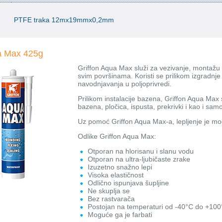
PTFE traka 12mx19mmx0,2mm
a Max 425g
Griffon Aqua Max služi za vezivanje, montažu i
svim površinama. Koristi se prilikom izgradnje
navodnjavanja u poljoprivredi.
Prilikom instalacije bazena, Griffon Aqua Max s
bazena, pločica, ispusta, prekrivki i kao i s
Uz pomoć Griffon Aqua Max-a, lepljenje je mo
Odlike Griffon Aqua Max:
Otporan na hlorisanu i slanu vodu
Otporan na ultra-ljubičaste zrake
Izuzetno snažno lepi
Visoka elastičnost
Odlično ispunjava šupljine
Ne skuplja se
Bez rastvarača
Postojan na temperaturi od -40°C do +10
Moguće ga je farbati