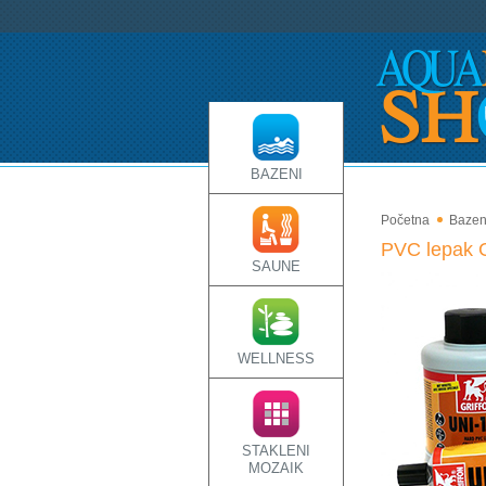
BAZENI
Početna
Bazen
PVC lepak G
SAUNE
WELLNESS
STAKLENI
MOZAIK