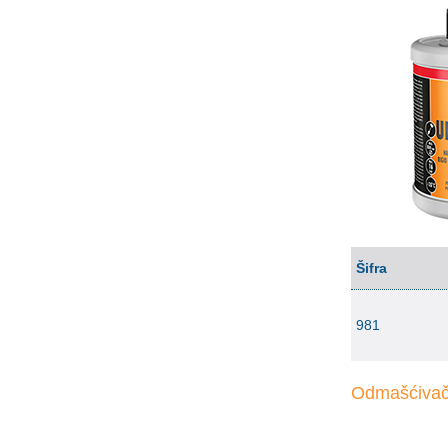
Šifra
981
Odmašćivač 