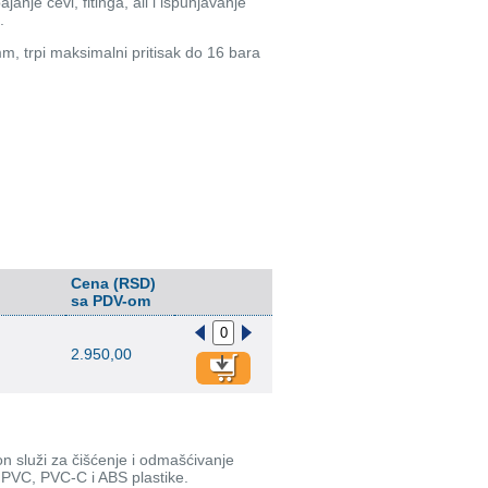
anje cevi, fitinga, ali i ispunjavanje
.
m, trpi maksimalni pritisak do 16 bara
Cena (RSD)
sa PDV-om
2.950,00
 služi za čišćenje i odmašćivanje
d PVC, PVC-C i ABS plastike.