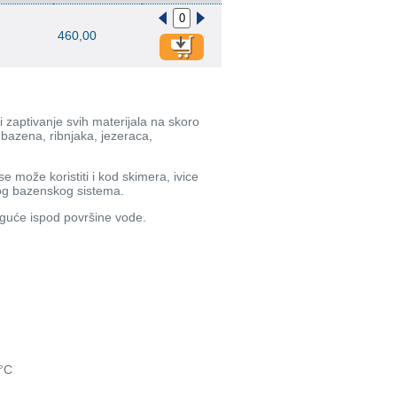
460,00
 zaptivanje svih materijala na skoro
 bazena, ribnjaka, jezeraca,
e može koristiti i kod skimera, ivice
amog bazenskog sistema.
guće ispod površine vode.
0°C