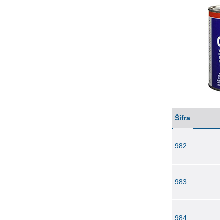
Šifra
982
983
984