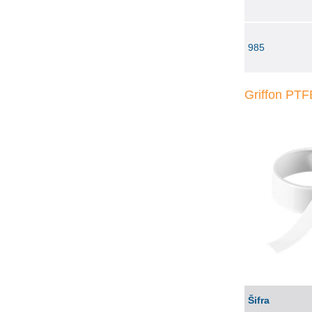
985
Griffon PT
Šifra