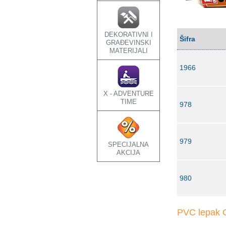
DEKORATIVNI I
Šifra
GRAĐEVINSKI
MATERIJALI
1966
X - ADVENTURE
TIME
978
979
SPECIJALNA
AKCIJA
980
PVC lepak G