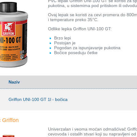
PVC lepak Griffon UNI-100 GT se koristi za spaj
pukotina, u sistemima pod pritiskom ili odvodu
Ovaj lepak se koristi za cevi promera do 800m
i temperature preko 35°C.
Odlike lepka Griffon UNI-100 GT:
Brzo lepi
Postojan je
Pogodan za ispunjavanje pukotina
Bočice poseduju četke
Naziv
Griffon UNI-100 GT 1l - bočica
Griffon
Univerzalan i veoma moćan odmašćivač Griffon
cevovoda i ostalih stvari koji su napravljeni o