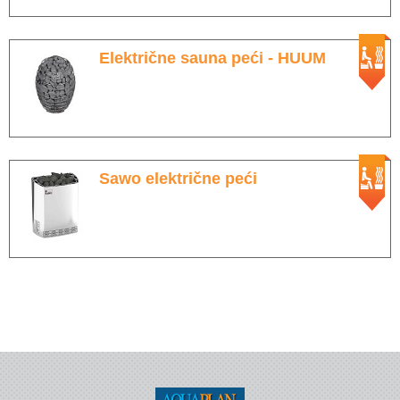
Wellness
Stakleni mozaik
Električne sauna peći - HUUM
Dekorativni i građevinski materijali
X - Adventure time
Sawo električne peći