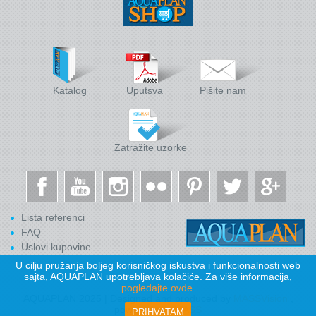
Katalog
Uputsva
Pišite nam
Zatražite uzorke
Lista referenci
FAQ
Uslovi kupovine
U cilju pružanja boljeg korisničkog iskustva i funkcionalnosti web
sajta, AQUAPLAN upotrebljava kolačiće. Za više informacija,
pogledajte ovde.
AQUAPLAN 2025 | Designed and produced by
MASSVision
,
powered by
cMASS
PRIHVATAM