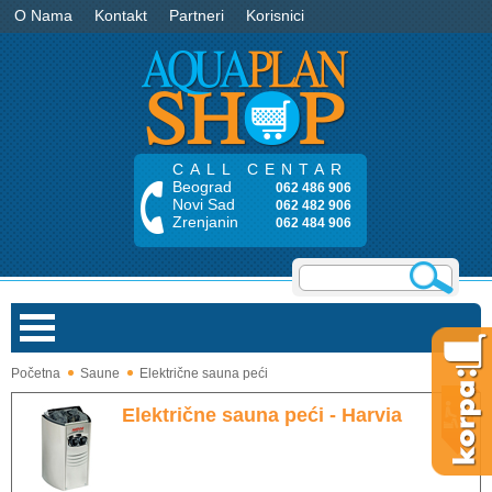
O Nama
Kontakt
Partneri
Korisnici
CALL CENTAR
Beograd
062 486 906
Novi Sad
062 482 906
Zrenjanin
062 484 906
Početna
Saune
Električne sauna peći
Bazeni
Električne sauna peći - Harvia
Saune