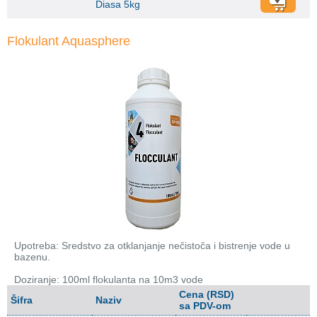
Diasa 5kg
Flokulant Aquasphere
Upotreba: Sredstvo za otklanjanje nečistoča i bistrenje vode u
bazenu.
Doziranje: 100ml flokulanta na 10m3 vode
Cena (RSD)
Šifra
Naziv
sa PDV-om