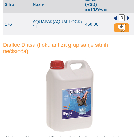
Šifra
Naziv
(RSD)
sa PDV-om
AQUAPAK(AQUAFLOCK)
176
450,00
1 l
Diafloc Diasa (flokulant za grupisanje sitnih
nečistoća)