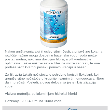
Nakon uništavanja algi ili usled sitnih čestica prljavštine koja na
različite načine mogu dospeti u bazensku vodu, voda može
postati mutna, iako ima dovoljno hlora, a pH vrednost je
optimalna. Takve mikro-čestice filter ne može zadržati, te one
prolaze kroz kvarcni pesak i ponovo vraćaju u bazen.
Za filtraciju takvih nečistoća je potrebno koristiti flokulant, koji
grupiše sitne nečistoće u krupnije i samim tim omogućava filteru
da ih prečisti. Posledica ovog delovanja jeste i kristalizacija
vode.
Aktivna materija: polialuminijum-hidroksi-hlorid
Doziranje: 200-400ml na 10m3 vode
Cena