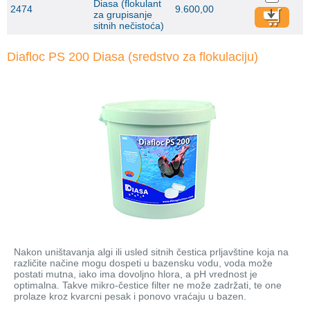
Diasa (flokulant
2474
9.600,00
za grupisanje
sitnih nečistoća)
Diafloc PS 200 Diasa (sredstvo za flokulaciju)
Nakon uništavanja algi ili usled sitnih čestica prljavštine koja na
različite načine mogu dospeti u bazensku vodu, voda može
postati mutna, iako ima dovoljno hlora, a pH vrednost je
optimalna. Takve mikro-čestice filter ne može zadržati, te one
prolaze kroz kvarcni pesak i ponovo vraćaju u bazen.