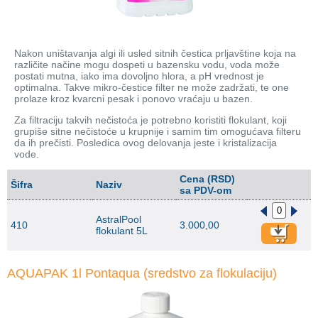
Nakon uništavanja algi ili usled sitnih čestica prljavštine koja na
različite načine mogu dospeti u bazensku vodu, voda može
postati mutna, iako ima dovoljno hlora, a pH vrednost je
optimalna. Takve mikro-čestice filter ne može zadržati, te one
prolaze kroz kvarcni pesak i ponovo vraćaju u bazen.
Za filtraciju takvih nečistoća je potrebno koristiti flokulant, koji
grupiše sitne nečistoće u krupnije i samim tim omogućava filteru
da ih prečisti. Posledica ovog delovanja jeste i kristalizacija
vode.
Cena (RSD)
Šifra
Naziv
sa PDV-om
AstralPool
410
3.000,00
flokulant 5L
AQUAPAK 1l Pontaqua (sredstvo za flokulaciju)