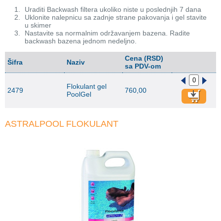
Uraditi Backwash filtera ukoliko niste u poslednjih 7 dana
Uklonite nalepnicu sa zadnje strane pakovanja i gel stavite
u skimer
Nastavite sa normalnim održavanjem bazena. Radite
backwash bazena jednom nedeljno.
Cena (RSD)
Šifra
Naziv
sa PDV-om
Flokulant gel
2479
760,00
PoolGel
ASTRALPOOL FLOKULANT