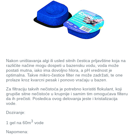
Wellness
Stakleni mozaik
Dekorativni i građevinski materijali
X - Adventure time
Nakon uništavanja algi ili usled sitnih čestica prljavštine koja na
različite načine mogu dospeti u bazensku vodu, voda može
postati mutna, iako ima dovoljno hlora, a pH vrednost je
optimalna. Takve mikro-čestice filter ne može zadržati, te one
prolaze kroz kvarcni pesak i ponovo vraćaju u bazen.
Za filtraciju takvih nečistoća je potrebno koristiti flokulant, koji
grupiše sitne nečistoće u krupnije i samim tim omogućava filteru
da ih prečisti. Posledica ovog delovanja jeste i kristalizacija
vode.
Doziranje:
3
1 gel na 60m
vode
Napomena: