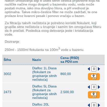
Nakon uništavanja algi ili usled sitnih čestica prljavštine koja na
različite načine mogu dospeti u bazensku vodu, voda može
postati mutna, iako ima dovoljno hlora, a pH vrednost je
optimalna. Takve mikro-čestice filter ne može zadržati, te one
prolaze kroz kvarcni pesak i ponovo vraćaju u bazen.
Za filtraciju takvih nečistoća je potrebno koristiti flokulant, koji
grupiše sitne nečistoće u krupnije i samim tim omogućava filteru
da ih prečisti. Posledica ovog delovanja jeste i kristalizacija
vode.
Doziranje:
3
250ml - 1500ml flokulanta na 100m
vode u bazenu.
Cena (RSD)
Šifra
Naziv
sa PDV-om
Diafloc 1L Diasa
(flokulant za
3002
860,00
grupisanje sitnih
nečistoća)
Diafloc 5L Diasa
(flokulant za
2473
2.500,00
grupisanje sitnih
nečistoća)
Diafloc 20L