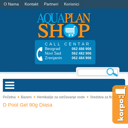
O Nama
Kontakt
Partneri
Korisnici
CALL CENTAR
Beograd
062 486 906
Novi Sad
062 482 906
Zrenjanin
062 484 906
Početna
Bazeni
Hemikalije za održavanje vode
Sredstva za flokulaciju
Bazeni
D Pool Gel 90g Diasa
Saune