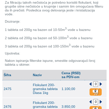
Za filtraciju takvih nečistoća je potrebno koristiti flokulant, koji
grupiše sitne nečistoće u krupnije i samim tim omogućava filteru
da ih prečisti. Posledica ovog delovanja jeste i kristalizacija
vode.
Doziranje:
3
1 tableta od 200g na bazen od 10-50m
vode u bazenu
3
2 tableta od 200g na bazen od 50-100m
vode u bazenu
3
3 tableta od 200g na bazen od 100-150m
vode u bazenu
Upotreba:
Nakon ispiranja filterske ispune, smestite odgovarajući broj
tableta u skimer.
Cena (RSD)
Šifra
Naziv
sa PDV-om
Flokulant 200-
2475
gramska tableta
1.100,00
Diasa 1kg
Flokulant 200-
2476
gramska tableta
3.850,00