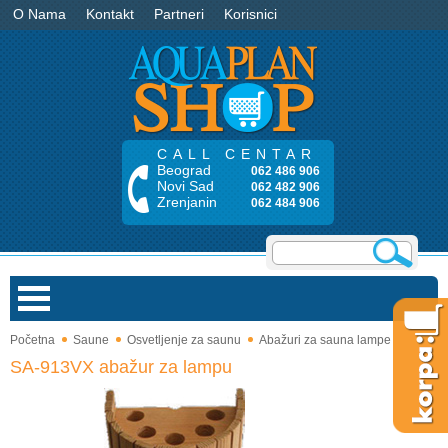
O Nama
Kontakt
Partneri
Korisnici
CALL CENTAR
Beograd
062 486 906
Novi Sad
062 482 906
Zrenjanin
062 484 906
Početna
Saune
Osvetljenje za saunu
Abažuri za sauna lampe
Bazeni
SA-913VX abažur za lampu
Saune