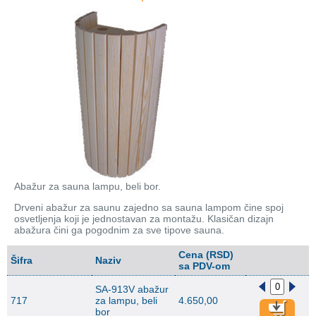
Abažur za sauna lampu, beli bor.
Drveni abažur za saunu zajedno sa sauna lampom čine spoj
osvetljenja koji je jednostavan za montažu. Klasičan dizajn
abažura čini ga pogodnim za sve tipove sauna.
Cena (RSD)
Šifra
Naziv
sa PDV-om
SA-913V abažur
717
za lampu, beli
4.650,00
bor