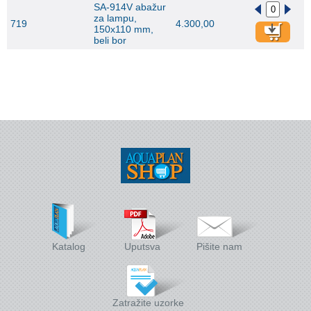
SA-914V abažur
za lampu,
719
4.300,00
150x110 mm,
beli bor
Katalog
Uputsva
Pišite nam
Zatražite uzorke