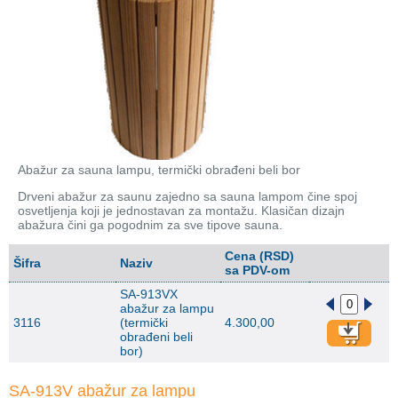
Wellness
Stakleni mozaik
Dekorativni i građevinski materijali
X - Adventure time
Abažur za sauna lampu, termički obrađeni beli bor
Drveni abažur za saunu zajedno sa sauna lampom čine spoj
osvetljenja koji je jednostavan za montažu. Klasičan dizajn
abažura čini ga pogodnim za sve tipove sauna.
Cena (RSD)
Šifra
Naziv
sa PDV-om
SA-913VX
abažur za lampu
3116
(termički
4.300,00
obrađeni beli
bor)
SA-913V abažur za lampu