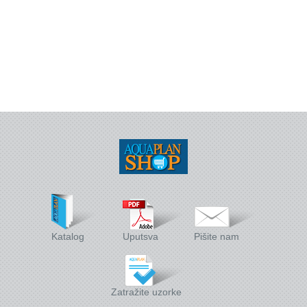
Wellness
Stakleni mozaik
Dekorativni i građevinski materijali
X - Adventure time
Katalog
Uputsva
Pišite nam
Zatražite uzorke