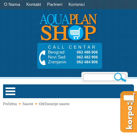
O Nama
Kontakt
Partneri
Korisnici
CALL CENTAR
Beograd
062 486 906
Novi Sad
062 482 906
Zrenjanin
062 484 906
Početna
Saune
Održavanje saune
Bazeni
Saune