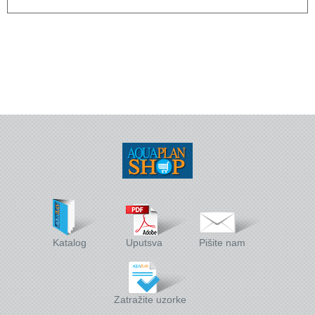
Wellness
Stakleni mozaik
Dekorativni i građevinski materijali
X - Adventure time
Katalog
Uputsva
Pišite nam
Zatražite uzorke