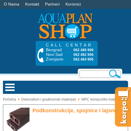
O Nama
Kontakt
Partneri
Korisnici
CALL CENTAR
Beograd
062 486 906
Novi Sad
062 482 906
Zrenjanin
062 484 906
Početna
Dekorativni i građevinski materijali
WPC kompozitni materijali
Bazeni
Podkonstrukcije, spojnice i lajsne
Saune