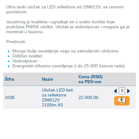
Ultra tanki uložak za LED reflektore od 29W/12V, sa ravnom
površinom.
Izuzetnog je kvaliteta i ugrađuje se u svako kućište koje
podržava PAR56 uloške. Uložak je vodootporan i moguće ga je
montirati u bazenu.
Prednosti:
Mnogo bolje osvetljenje nego sa zakrivljenim ulošcima
Odličan kvalitet
Vodootporan
Energetski efikasno osvetljenje (i do 25.000 časova rada)
Cena (RSD)
Šifra
Naziv
sa PDV-om
Uložak LED beli
za reflektore
1038
22.000,00
29W/12V
2100lm AS