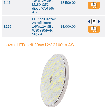
18W/12V SBL-
1111
13.500,00
M180 (252
diode/PAR 56) -
AS
LED beli uložak
za reflektore
3229
16W/12V SBL-
15.000,00
W90 (90/PAR
56) - AS
Uložak LED beli 29W/12V 2100lm AS