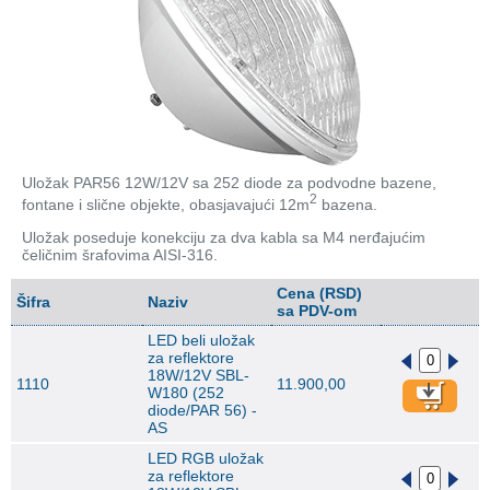
Uložak PAR56 12W/12V sa 252 diode za podvodne bazene,
2
fontane i slične objekte, obasjavajući 12m
bazena.
Uložak poseduje konekciju za dva kabla sa M4 nerđajućim
čeličnim šrafovima AISI-316.
Cena (RSD)
Šifra
Naziv
sa PDV-om
LED beli uložak
za reflektore
18W/12V SBL-
1110
11.900,00
W180 (252
diode/PAR 56) -
AS
LED RGB uložak
za reflektore