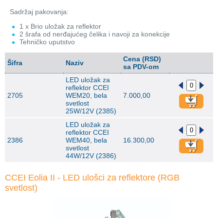
Sadržaj pakovanja:
1 x Brio uložak za reflektor
2 šrafa od nerđajućeg čelika i navoji za konekcije
Tehničko uputstvo
Cena (RSD)
Šifra
Naziv
sa PDV-om
LED uložak za
reflektor CCEI
2705
WEM20, bela
7.000,00
svetlost
25W/12V (2385)
LED uložak za
reflektor CCEI
2386
WEM40, bela
16.300,00
svetlost
44W/12V (2386)
CCEI Eolia II - LED ulošci za reflektore (RGB
svetlost)