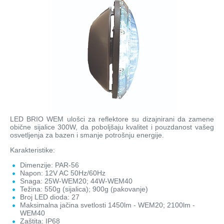
Wellness
Stakleni mozaik
Dekorativni i građevinski materijali
X - Adventure time
LED BRIO WEM ulošci za reflektore su dizajnirani da zamene
obične sijalice 300W, da poboljšaju kvalitet i pouzdanost vašeg
osvetljenja za bazen i smanje potrošnju energije.
Karakteristike:
Dimenzije: PAR-56
Napon: 12V AC 50Hz/60Hz
Snaga: 25W-WEM20; 44W-WEM40
Težina: 550g (sijalica); 900g (pakovanje)
Broj LED dioda: 27
Maksimalna jačina svetlosti 1450lm - WEM20; 2100lm -
WEM40
Zaštita: IP68