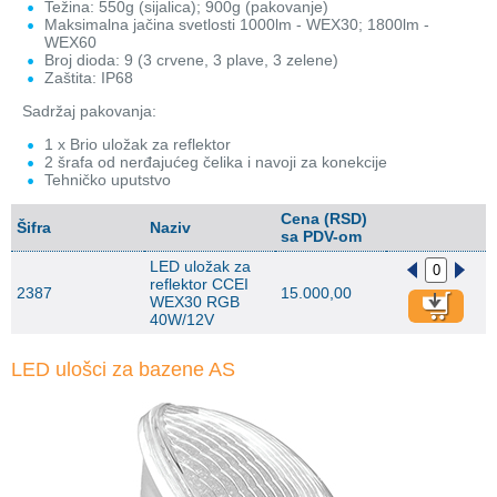
Težina: 550g (sijalica); 900g (pakovanje)
Maksimalna jačina svetlosti 1000lm - WEX30; 1800lm -
WEX60
Broj dioda: 9 (3 crvene, 3 plave, 3 zelene)
Zaštita: IP68
Sadržaj pakovanja:
1 x Brio uložak za reflektor
2 šrafa od nerđajućeg čelika i navoji za konekcije
Tehničko uputstvo
Cena (RSD)
Šifra
Naziv
sa PDV-om
LED uložak za
reflektor CCEI
2387
15.000,00
WEX30 RGB
40W/12V
LED ulošci za bazene AS