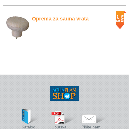
Wellness
Stakleni mozaik
Oprema za sauna vrata
Dekorativni i građevinski materijali
X - Adventure time
Katalog
Uputsva
Pišite nam