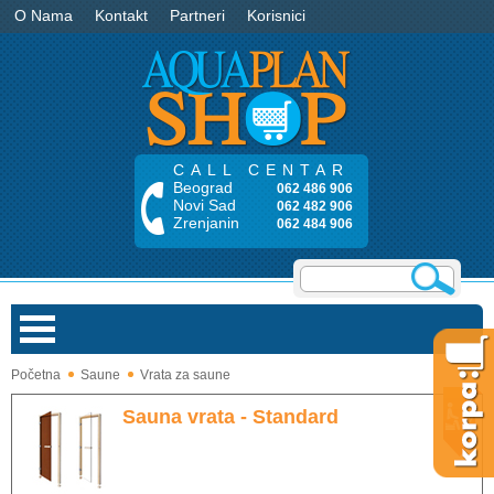
O Nama
Kontakt
Partneri
Korisnici
CALL CENTAR
Beograd
062 486 906
Novi Sad
062 482 906
Zrenjanin
062 484 906
Početna
Saune
Vrata za saune
Bazeni
Sauna vrata - Standard
Saune