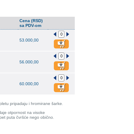
Cena (RSD)
sa PDV-om
53.000,00
56.000,00
60.000,00
pletu pripadaju i hromirane šarke.
 daje otpornost na visoke
 pet puta čvršće nego obično.