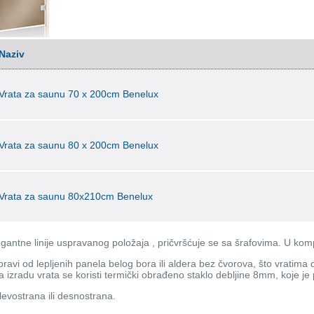
Naziv
Vrata za saunu 70 x 200cm Benelux
Vrata za saunu 80 x 200cm Benelux
Vrata za saunu 80x210cm Benelux
gantne linije uspravanog položaja , pričvršćuje se sa šrafovima. U kom
pravi od lepljenih panela belog bora ili aldera bez čvorova, što vratima
 izradu vrata se koristi termički obrađeno staklo debljine 8mm, koje je
evostrana ili desnostrana.