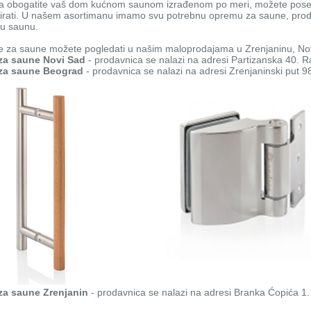
 da obogatite vaš dom kućnom saunom izrađenom po meri, možete posetit
irati. U našem asortimanu imamo svu potrebnu opremu za saune, prodaj
šu saunu.
 za saune možete pogledati u našim maloprodajama u Zrenjaninu, N
 za saune Novi Sad
- prodavnica se nalazi na adresi Partizanska 40. 
 za saune Beograd
- prodavnica se nalazi na adresi Zrenjaninski put 
 za saune Zrenjanin
- prodavnica se nalazi na adresi Branka Ćopića 1