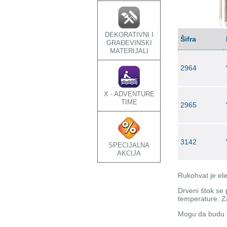
DEKORATIVNI I
Šifra
GRAĐEVINSKI
MATERIJALI
2964
X - ADVENTURE
TIME
2965
3142
SPECIJALNA
AKCIJA
Rukohvat je ele
Drveni štok se 
temperature. Za
Mogu da budu l