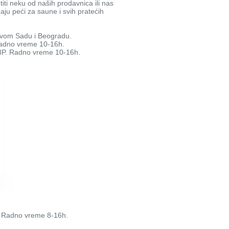
i neku od naših prodavnica ili nas
u peći za saune i svih pratećih
ovom Sadu i Beogradu.
Radno vreme 10-16h.
98P. Radno vreme 10-16h.
. Radno vreme 8-16h.