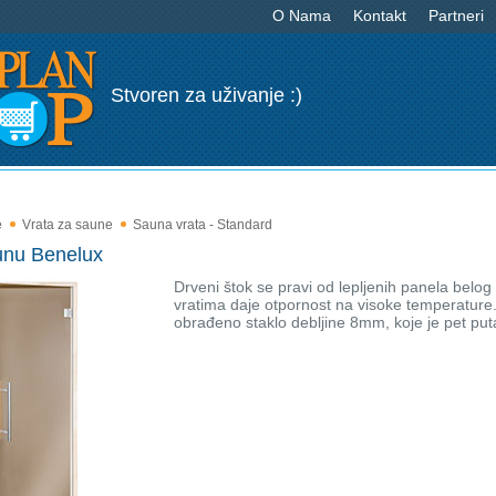
O Nama
Kontakt
Partneri
Stvoren za uživanje :)
e
Vrata za saune
Sauna vrata - Standard
unu Benelux
Drveni štok se pravi od lepljenih panela belog 
vratima daje otpornost na visoke temperature. 
obrađeno staklo debljine 8mm, koje je pet pu