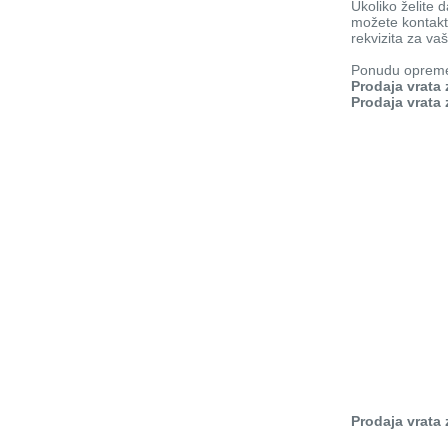
Ukoliko želite
možete kontakt
rekvizita za va
Ponudu opreme
Prodaja vrata
Prodaja vrata
Prodaja vrata