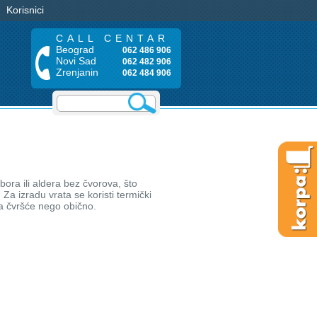
Korisnici
CALL CENTAR
Beograd
062 486 906
Novi Sad
062 482 906
Zrenjanin
062 484 906
bora ili aldera bez čvorova, što
Za izradu vrata se koristi termički
ta čvršće nego obično.