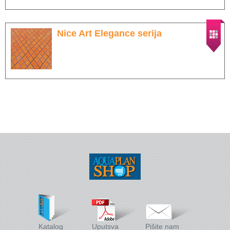
Wellness
Stakleni mozaik
Nice Art Elegance serija
Dekorativni i građevinski materijali
X - Adventure time
Katalog
Uputsva
Pišite nam