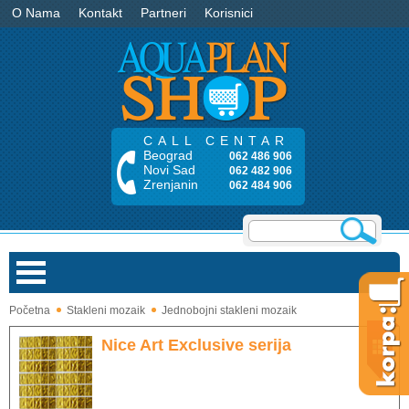
O Nama
Kontakt
Partneri
Korisnici
CALL CENTAR
Beograd
062 486 906
Novi Sad
062 482 906
Zrenjanin
062 484 906
Početna
Stakleni mozaik
Jednobojni stakleni mozaik
Bazeni
Nice Art Exclusive serija
Saune