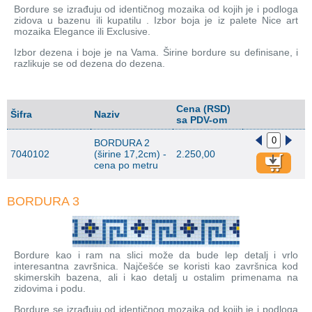
Bordure se izrađuju od identičnog mozaika od kojih je i podloga
zidova u bazenu ili kupatilu . Izbor boja je iz palete Nice art
mozaika Elegance ili Exclusive.
Izbor dezena i boje je na Vama. Širine bordure su definisane, i
razlikuje se od dezena do dezena.
Cena (RSD)
Šifra
Naziv
sa PDV-om
BORDURA 2
7040102
(širine 17,2cm) -
2.250,00
cena po metru
BORDURA 3
Bordure kao i ram na slici može da bude lep detalj i vrlo
interesantna završnica. Najčešće se koristi kao završnica kod
skimerskih bazena, ali i kao detalj u ostalim primenama na
zidovima i podu.
Bordure se izrađuju od identičnog mozaika od kojih je i podloga