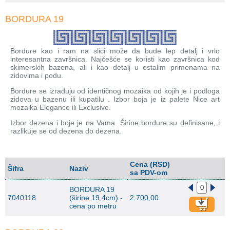
BORDURA 19
Bordure kao i ram na slici može da bude lep detalj i vrlo
interesantna završnica. Najčešće se koristi kao završnica kod
skimerskih bazena, ali i kao detalj u ostalim primenama na
zidovima i podu.
Bordure se izrađuju od identičnog mozaika od kojih je i podloga
zidova u bazenu ili kupatilu . Izbor boja je iz palete Nice art
mozaika Elegance ili Exclusive.
Izbor dezena i boje je na Vama. Širine bordure su definisane, i
razlikuje se od dezena do dezena.
Cena (RSD)
Šifra
Naziv
sa PDV-om
BORDURA 19
7040118
(širine 19,4cm) -
2.700,00
cena po metru