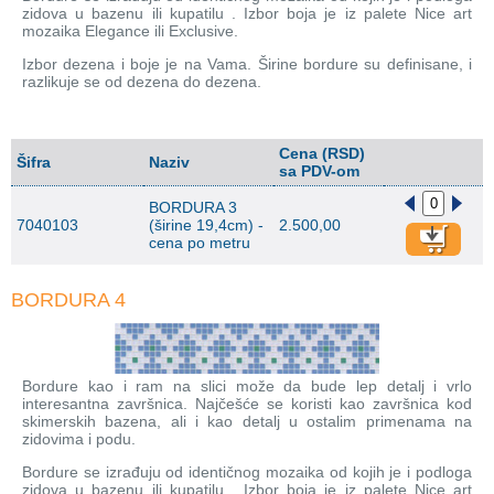
zidova u bazenu ili kupatilu . Izbor boja je iz palete Nice art
mozaika Elegance ili Exclusive.
Izbor dezena i boje je na Vama. Širine bordure su definisane, i
razlikuje se od dezena do dezena.
Cena (RSD)
Šifra
Naziv
sa PDV-om
BORDURA 3
7040103
(širine 19,4cm) -
2.500,00
cena po metru
BORDURA 4
Bordure kao i ram na slici može da bude lep detalj i vrlo
interesantna završnica. Najčešće se koristi kao završnica kod
skimerskih bazena, ali i kao detalj u ostalim primenama na
zidovima i podu.
Bordure se izrađuju od identičnog mozaika od kojih je i podloga
zidova u bazenu ili kupatilu . Izbor boja je iz palete Nice art