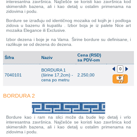
interesantna završnica. Najčešće se koristi kao završnica kod
Wellness
skimerskih bazena, ali i kao detalj u ostalim primenama na
zidovima i podu.
Stakleni mozaik
Bordure se izrađuju od identičnog mozaika od kojih je i podloga
zidova u bazenu ili kupatilu . Izbor boja je iz palete Nice art
mozaika Elegance ili Exclusive.
Dekorativni i građevinski materijali
Izbor dezena i boje je na Vama. Širine bordure su definisane, i
razlikuje se od dezena do dezena.
X - Adventure time
Cena (RSD)
Šifra
Naziv
sa PDV-om
BORDURA 1
7040101
(širine 17,2cm) -
2.250,00
cena po metru
BORDURA 2
Bordure kao i ram na slici može da bude lep detalj i vrlo
interesantna završnica. Najčešće se koristi kao završnica kod
skimerskih bazena, ali i kao detalj u ostalim primenama na
zidovima i podu.