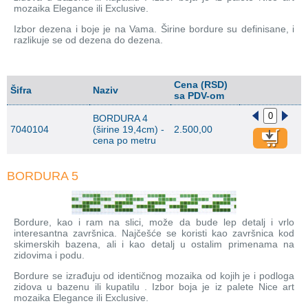
mozaika Elegance ili Exclusive.
Izbor dezena i boje je na Vama. Širine bordure su definisane, i
razlikuje se od dezena do dezena.
Cena (RSD)
Šifra
Naziv
sa PDV-om
BORDURA 4
7040104
(širine 19,4cm) -
2.500,00
cena po metru
BORDURA 5
Bordure, kao i ram na slici, može da bude lep detalj i vrlo
interesantna završnica. Najčešće se koristi kao završnica kod
skimerskih bazena, ali i kao detalj u ostalim primenama na
zidovima i podu.
Bordure se izrađuju od identičnog mozaika od kojih je i podloga
zidova u bazenu ili kupatilu . Izbor boja je iz palete Nice art
mozaika Elegance ili Exclusive.