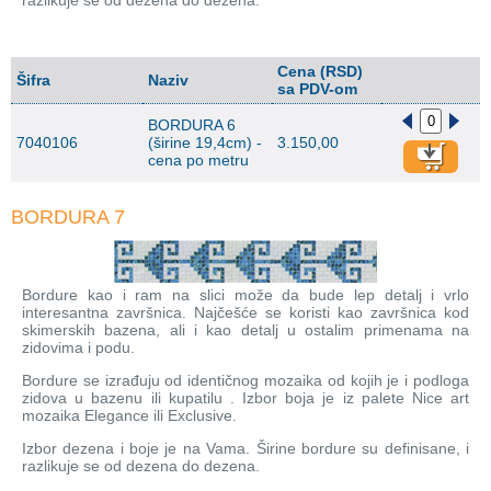
razlikuje se od dezena do dezena.
Cena (RSD)
Šifra
Naziv
sa PDV-om
BORDURA 6
7040106
(širine 19,4cm) -
3.150,00
cena po metru
BORDURA 7
Bordure kao i ram na slici može da bude lep detalj i vrlo
interesantna završnica. Najčešće se koristi kao završnica kod
skimerskih bazena, ali i kao detalj u ostalim primenama na
zidovima i podu.
Bordure se izrađuju od identičnog mozaika od kojih je i podloga
zidova u bazenu ili kupatilu . Izbor boja je iz palete Nice art
mozaika Elegance ili Exclusive.
Izbor dezena i boje je na Vama. Širine bordure su definisane, i
razlikuje se od dezena do dezena.