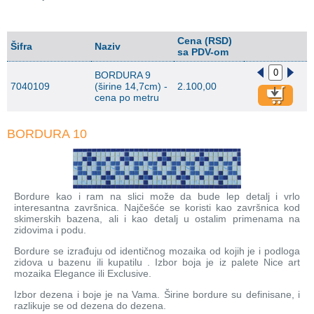
Cena (RSD)
Šifra
Naziv
sa PDV-om
BORDURA 9
7040109
(širine 14,7cm) -
2.100,00
cena po metru
BORDURA 10
Bordure kao i ram na slici može da bude lep detalj i vrlo
interesantna završnica. Najčešće se koristi kao završnica kod
skimerskih bazena, ali i kao detalj u ostalim primenama na
zidovima i podu.
Bordure se izrađuju od identičnog mozaika od kojih je i podloga
zidova u bazenu ili kupatilu . Izbor boja je iz palete Nice art
mozaika Elegance ili Exclusive.
Izbor dezena i boje je na Vama. Širine bordure su definisane, i
razlikuje se od dezena do dezena.