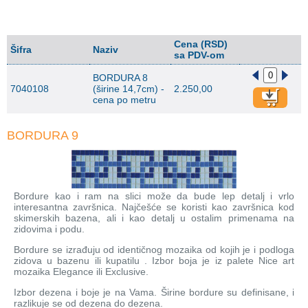
Cena (RSD)
Šifra
Naziv
sa PDV-om
BORDURA 8
7040108
(širine 14,7cm) -
2.250,00
cena po metru
BORDURA 9
Bordure kao i ram na slici može da bude lep detalj i vrlo
interesantna završnica. Najčešće se koristi kao završnica kod
skimerskih bazena, ali i kao detalj u ostalim primenama na
zidovima i podu.
Bordure se izrađuju od identičnog mozaika od kojih je i podloga
zidova u bazenu ili kupatilu . Izbor boja je iz palete Nice art
mozaika Elegance ili Exclusive.
Izbor dezena i boje je na Vama. Širine bordure su definisane, i
razlikuje se od dezena do dezena.