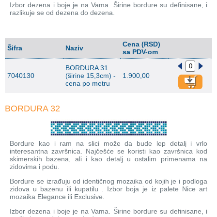
Izbor dezena i boje je na Vama. Širine bordure su definisane, i
razlikuje se od dezena do dezena.
Cena (RSD)
Šifra
Naziv
sa PDV-om
BORDURA 31
7040130
(širine 15,3cm) -
1.900,00
cena po metru
BORDURA 32
Bordure kao i ram na slici može da bude lep detalj i vrlo
interesantna završnica. Najčešće se koristi kao završnica kod
skimerskih bazena, ali i kao detalj u ostalim primenama na
zidovima i podu.
Bordure se izrađuju od identičnog mozaika od kojih je i podloga
zidova u bazenu ili kupatilu . Izbor boja je iz palete Nice art
mozaika Elegance ili Exclusive.
Izbor dezena i boje je na Vama. Širine bordure su definisane, i