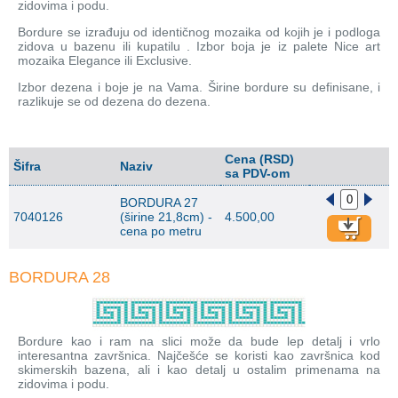
zidovima i podu.
Bordure se izrađuju od identičnog mozaika od kojih je i podloga
zidova u bazenu ili kupatilu . Izbor boja je iz palete Nice art
mozaika Elegance ili Exclusive.
Izbor dezena i boje je na Vama. Širine bordure su definisane, i
razlikuje se od dezena do dezena.
Cena (RSD)
Šifra
Naziv
sa PDV-om
BORDURA 27
7040126
(širine 21,8cm) -
4.500,00
cena po metru
BORDURA 28
Bordure kao i ram na slici može da bude lep detalj i vrlo
interesantna završnica. Najčešće se koristi kao završnica kod
skimerskih bazena, ali i kao detalj u ostalim primenama na
zidovima i podu.