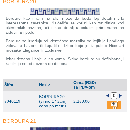
BORDURA 20
Bordure kao i ram na slici može da bude lep detalj i vrlo
interesantna završnica. Najčešće se koristi kao završnica kod
skimerskih bazena, ali i kao detalj u ostalim primenama na
zidovima i podu.
Bordure se izrađuju od identičnog mozaika od kojih je i podloga
zidova u bazenu ili kupatilu . Izbor boja je iz palete Nice art
mozaika Elegance ili Exclusive.
Izbor dezena i boje je na Vama. Širine bordure su definisane, i
razlikuje se od dezena do dezena.
Cena (RSD)
Šifra
Naziv
sa PDV-om
BORDURA 20
7040119
(širine 17,2cm) -
2.250,00
cena po metru
BORDURA 21