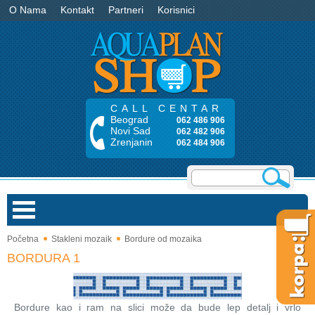
O Nama
Kontakt
Partneri
Korisnici
CALL CENTAR
Beograd
062 486 906
Novi Sad
062 482 906
Zrenjanin
062 484 906
Početna
Stakleni mozaik
Bordure od mozaika
Bazeni
BORDURA 1
Saune
Bordure kao i ram na slici može da bude lep detalj i vrlo