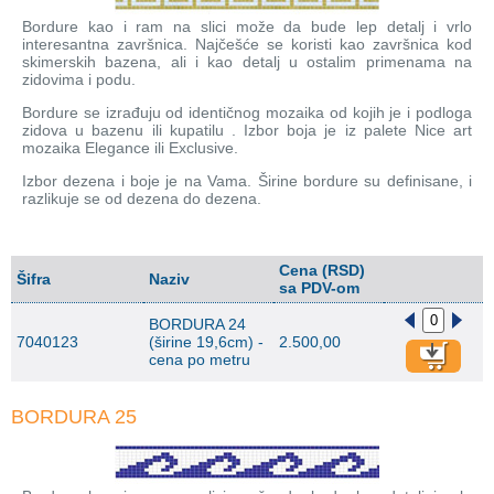
Bordure kao i ram na slici može da bude lep detalj i vrlo
interesantna završnica. Najčešće se koristi kao završnica kod
skimerskih bazena, ali i kao detalj u ostalim primenama na
zidovima i podu.
Bordure se izrađuju od identičnog mozaika od kojih je i podloga
zidova u bazenu ili kupatilu . Izbor boja je iz palete Nice art
mozaika Elegance ili Exclusive.
Izbor dezena i boje je na Vama. Širine bordure su definisane, i
razlikuje se od dezena do dezena.
Cena (RSD)
Šifra
Naziv
sa PDV-om
BORDURA 24
7040123
(širine 19,6cm) -
2.500,00
cena po metru
BORDURA 25