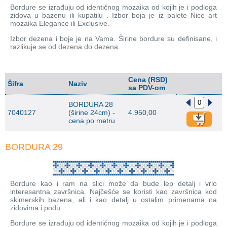
Bordure se izrađuju od identičnog mozaika od kojih je i podloga
zidova u bazenu ili kupatilu . Izbor boja je iz palete Nice art
mozaika Elegance ili Exclusive.
Izbor dezena i boje je na Vama. Širine bordure su definisane, i
razlikuje se od dezena do dezena.
Cena (RSD)
Šifra
Naziv
sa PDV-om
BORDURA 28
7040127
(širine 24cm) -
4.950,00
cena po metru
BORDURA 29
Bordure kao i ram na slici može da bude lep detalj i vrlo
interesantna završnica. Najčešće se koristi kao završnica kod
skimerskih bazena, ali i kao detalj u ostalim primenama na
zidovima i podu.
Bordure se izrađuju od identičnog mozaika od kojih je i podloga