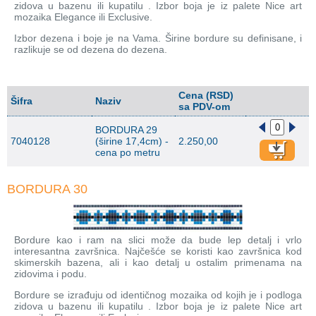
zidova u bazenu ili kupatilu . Izbor boja je iz palete Nice art
mozaika Elegance ili Exclusive.
Izbor dezena i boje je na Vama. Širine bordure su definisane, i
razlikuje se od dezena do dezena.
Cena (RSD)
Šifra
Naziv
sa PDV-om
BORDURA 29
7040128
(širine 17,4cm) -
2.250,00
cena po metru
BORDURA 30
Bordure kao i ram na slici može da bude lep detalj i vrlo
interesantna završnica. Najčešće se koristi kao završnica kod
skimerskih bazena, ali i kao detalj u ostalim primenama na
zidovima i podu.
Bordure se izrađuju od identičnog mozaika od kojih je i podloga
zidova u bazenu ili kupatilu . Izbor boja je iz palete Nice art