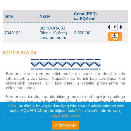
Cena (RSD)
Šifra
Naziv
sa PDV-om
BORDURA 33
7040132
(širine 19,6cm) -
2.500,00
cena po metru
BORDURA 34
Bordure kao i ram na slici može da bude lep detalj i vrlo
interesantna završnica. Najčešće se koristi kao završnica kod
skimerskih bazena, ali i kao detalj u ostalim primenama na
zidovima i podu.
Bordure se izrađuju od identičnog mozaika od kojih je i podloga
zidova u bazenu ili kupatilu . Izbor boja je iz palete Nice art
U cilju pružanja boljeg korisničkog iskustva i funkcionalnosti web
mozaika Elegance ili Exclusive.
sajta, AQUAPLAN upotrebljava kolačiće. Za više informacija,
Izbor dezena i boje je na Vama. Širine bordure su definisane, i
pogledajte ovde.
razlikuje se od dezena do dezena.
PRIHVATAM