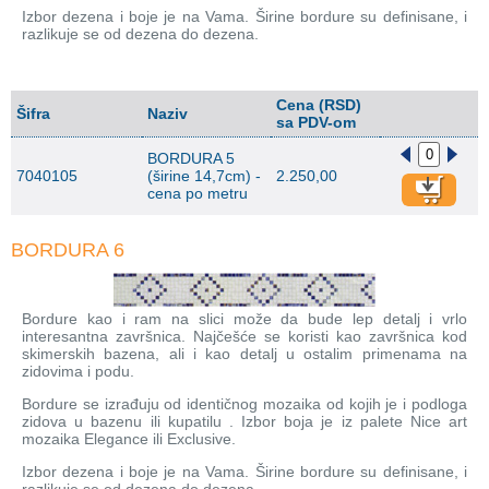
Izbor dezena i boje je na Vama. Širine bordure su definisane, i
razlikuje se od dezena do dezena.
Cena (RSD)
Šifra
Naziv
sa PDV-om
BORDURA 5
7040105
(širine 14,7cm) -
2.250,00
cena po metru
BORDURA 6
Bordure kao i ram na slici može da bude lep detalj i vrlo
interesantna završnica. Najčešće se koristi kao završnica kod
skimerskih bazena, ali i kao detalj u ostalim primenama na
zidovima i podu.
Bordure se izrađuju od identičnog mozaika od kojih je i podloga
zidova u bazenu ili kupatilu . Izbor boja je iz palete Nice art
mozaika Elegance ili Exclusive.
Izbor dezena i boje je na Vama. Širine bordure su definisane, i