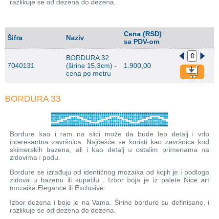
razlikuje se od dezena do dezena.
Cena (RSD)
Šifra
Naziv
sa PDV-om
BORDURA 32
7040131
(širine 15,3cm) -
1.900,00
cena po metru
BORDURA 33
Bordure kao i ram na slici može da bude lep detalj i vrlo
interesantna završnica. Najčešće se koristi kao završnica kod
skimerskih bazena, ali i kao detalj u ostalim primenama na
zidovima i podu.
Bordure se izrađuju od identičnog mozaika od kojih je i podloga
zidova u bazenu ili kupatilu . Izbor boja je iz palete Nice art
mozaika Elegance ili Exclusive.
Izbor dezena i boje je na Vama. Širine bordure su definisane, i
razlikuje se od dezena do dezena.