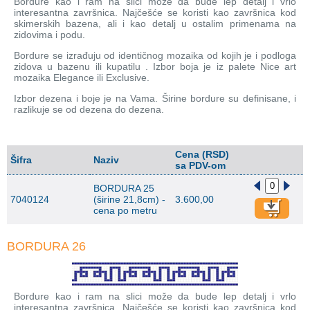
Bordure kao i ram na slici može da bude lep detalj i vrlo
interesantna završnica. Najčešće se koristi kao završnica kod
skimerskih bazena, ali i kao detalj u ostalim primenama na
zidovima i podu.
Bordure se izrađuju od identičnog mozaika od kojih je i podloga
zidova u bazenu ili kupatilu . Izbor boja je iz palete Nice art
mozaika Elegance ili Exclusive.
Izbor dezena i boje je na Vama. Širine bordure su definisane, i
razlikuje se od dezena do dezena.
Cena (RSD)
Šifra
Naziv
sa PDV-om
BORDURA 25
7040124
(širine 21,8cm) -
3.600,00
cena po metru
BORDURA 26
Bordure kao i ram na slici može da bude lep detalj i vrlo
interesantna završnica. Najčešće se koristi kao završnica kod