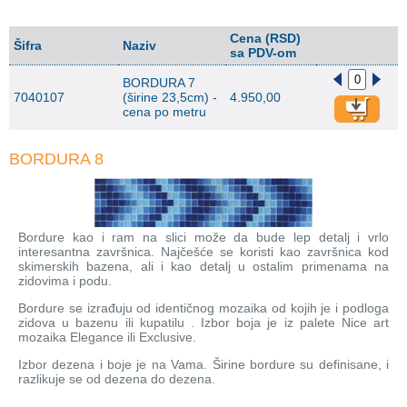
Cena (RSD)
Šifra
Naziv
sa PDV-om
BORDURA 7
7040107
(širine 23,5cm) -
4.950,00
cena po metru
BORDURA 8
Bordure kao i ram na slici može da bude lep detalj i vrlo
interesantna završnica. Najčešće se koristi kao završnica kod
skimerskih bazena, ali i kao detalj u ostalim primenama na
zidovima i podu.
Bordure se izrađuju od identičnog mozaika od kojih je i podloga
zidova u bazenu ili kupatilu . Izbor boja je iz palete Nice art
mozaika Elegance ili Exclusive.
Izbor dezena i boje je na Vama. Širine bordure su definisane, i
razlikuje se od dezena do dezena.