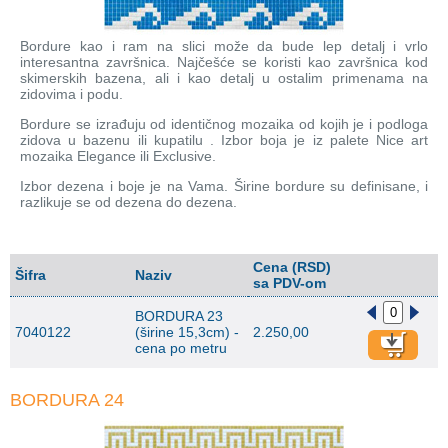
Bordure kao i ram na slici može da bude lep detalj i vrlo
interesantna završnica. Najčešće se koristi kao završnica kod
skimerskih bazena, ali i kao detalj u ostalim primenama na
zidovima i podu.
Bordure se izrađuju od identičnog mozaika od kojih je i podloga
zidova u bazenu ili kupatilu . Izbor boja je iz palete Nice art
mozaika Elegance ili Exclusive.
Izbor dezena i boje je na Vama. Širine bordure su definisane, i
razlikuje se od dezena do dezena.
Cena (RSD)
Šifra
Naziv
sa PDV-om
BORDURA 23
7040122
(širine 15,3cm) -
2.250,00
cena po metru
BORDURA 24