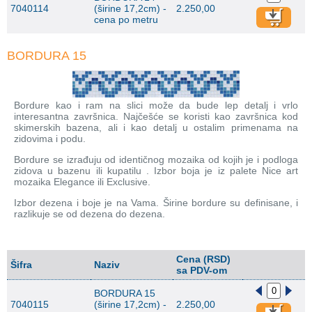
7040114
(širine 17,2cm) -
2.250,00
cena po metru
BORDURA 15
Bordure kao i ram na slici može da bude lep detalj i vrlo
interesantna završnica. Najčešće se koristi kao završnica kod
skimerskih bazena, ali i kao detalj u ostalim primenama na
zidovima i podu.
Bordure se izrađuju od identičnog mozaika od kojih je i podloga
zidova u bazenu ili kupatilu . Izbor boja je iz palete Nice art
mozaika Elegance ili Exclusive.
Izbor dezena i boje je na Vama. Širine bordure su definisane, i
razlikuje se od dezena do dezena.
Cena (RSD)
Šifra
Naziv
sa PDV-om
BORDURA 15
7040115
(širine 17,2cm) -
2.250,00