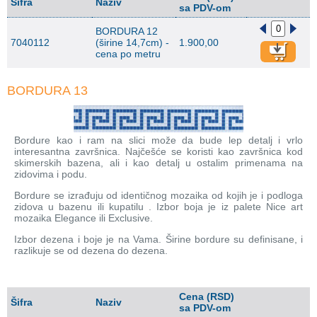
Šifra
Naziv
sa PDV-om
BORDURA 12
7040112
(širine 14,7cm) -
1.900,00
cena po metru
BORDURA 13
Bordure kao i ram na slici može da bude lep detalj i vrlo
interesantna završnica. Najčešće se koristi kao završnica kod
skimerskih bazena, ali i kao detalj u ostalim primenama na
zidovima i podu.
Bordure se izrađuju od identičnog mozaika od kojih je i podloga
zidova u bazenu ili kupatilu . Izbor boja je iz palete Nice art
mozaika Elegance ili Exclusive.
Izbor dezena i boje je na Vama. Širine bordure su definisane, i
razlikuje se od dezena do dezena.
Cena (RSD)
Šifra
Naziv
sa PDV-om