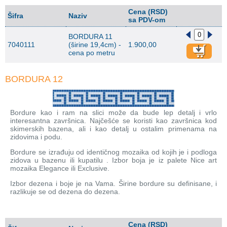
Cena (RSD)
Šifra
Naziv
sa PDV-om
BORDURA 11
7040111
(širine 19,4cm) -
1.900,00
cena po metru
BORDURA 12
Bordure kao i ram na slici može da bude lep detalj i vrlo
interesantna završnica. Najčešće se koristi kao završnica kod
skimerskih bazena, ali i kao detalj u ostalim primenama na
zidovima i podu.
Bordure se izrađuju od identičnog mozaika od kojih je i podloga
zidova u bazenu ili kupatilu . Izbor boja je iz palete Nice art
mozaika Elegance ili Exclusive.
Izbor dezena i boje je na Vama. Širine bordure su definisane, i
razlikuje se od dezena do dezena.
Cena (RSD)