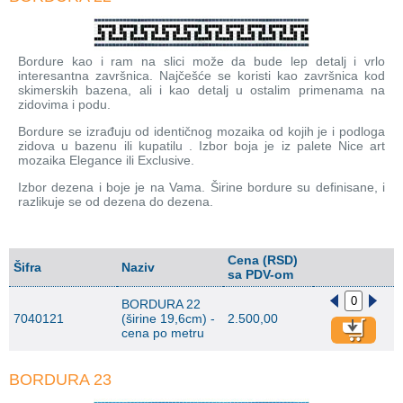
Bordure kao i ram na slici može da bude lep detalj i vrlo
interesantna završnica. Najčešće se koristi kao završnica kod
skimerskih bazena, ali i kao detalj u ostalim primenama na
zidovima i podu.
Bordure se izrađuju od identičnog mozaika od kojih je i podloga
zidova u bazenu ili kupatilu . Izbor boja je iz palete Nice art
mozaika Elegance ili Exclusive.
Izbor dezena i boje je na Vama. Širine bordure su definisane, i
razlikuje se od dezena do dezena.
Cena (RSD)
Šifra
Naziv
sa PDV-om
BORDURA 22
7040121
(širine 19,6cm) -
2.500,00
cena po metru
BORDURA 23