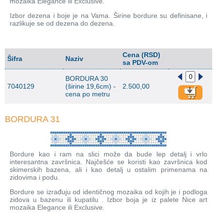
mozaika Elegance ili Exclusive.
Izbor dezena i boje je na Vama. Širine bordure su definisane, i
razlikuje se od dezena do dezena.
Cena (RSD)
Šifra
Naziv
sa PDV-om
BORDURA 30
7040129
(širine 19,6cm) -
2.500,00
cena po metru
BORDURA 31
Bordure kao i ram na slici može da bude lep detalj i vrlo
interesantna završnica. Najčešće se koristi kao završnica kod
skimerskih bazena, ali i kao detalj u ostalim primenama na
zidovima i podu.
Bordure se izrađuju od identičnog mozaika od kojih je i podloga
zidova u bazenu ili kupatilu . Izbor boja je iz palete Nice art
mozaika Elegance ili Exclusive.