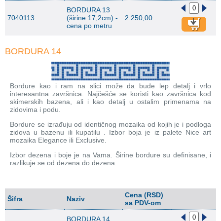
BORDURA 13
7040113
(širine 17,2cm) -
2.250,00
cena po metru
BORDURA 14
Bordure kao i ram na slici može da bude lep detalj i vrlo
interesantna završnica. Najčešće se koristi kao završnica kod
skimerskih bazena, ali i kao detalj u ostalim primenama na
zidovima i podu.
Bordure se izrađuju od identičnog mozaika od kojih je i podloga
zidova u bazenu ili kupatilu . Izbor boja je iz palete Nice art
mozaika Elegance ili Exclusive.
Izbor dezena i boje je na Vama. Širine bordure su definisane, i
razlikuje se od dezena do dezena.
Cena (RSD)
Šifra
Naziv
sa PDV-om
BORDURA 14