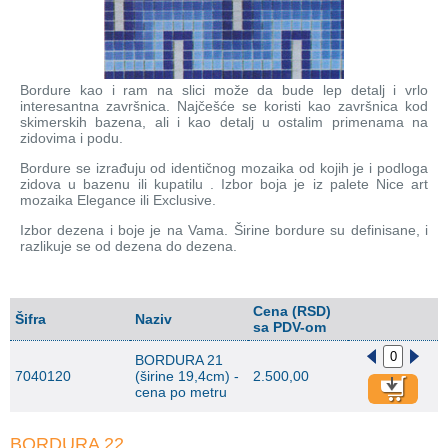
Bordure kao i ram na slici može da bude lep detalj i vrlo
interesantna završnica. Najčešće se koristi kao završnica kod
skimerskih bazena, ali i kao detalj u ostalim primenama na
zidovima i podu.
Bordure se izrađuju od identičnog mozaika od kojih je i podloga
zidova u bazenu ili kupatilu . Izbor boja je iz palete Nice art
mozaika Elegance ili Exclusive.
Izbor dezena i boje je na Vama. Širine bordure su definisane, i
razlikuje se od dezena do dezena.
Cena (RSD)
Šifra
Naziv
sa PDV-om
BORDURA 21
7040120
(širine 19,4cm) -
2.500,00
cena po metru
BORDURA 22