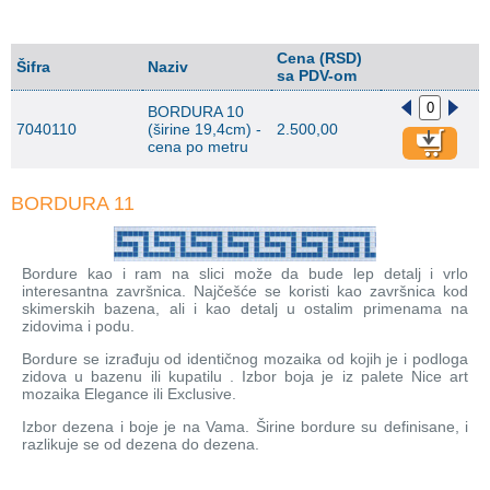
Cena (RSD)
Šifra
Naziv
sa PDV-om
BORDURA 10
7040110
(širine 19,4cm) -
2.500,00
cena po metru
BORDURA 11
Bordure kao i ram na slici može da bude lep detalj i vrlo
interesantna završnica. Najčešće se koristi kao završnica kod
skimerskih bazena, ali i kao detalj u ostalim primenama na
zidovima i podu.
Bordure se izrađuju od identičnog mozaika od kojih je i podloga
zidova u bazenu ili kupatilu . Izbor boja je iz palete Nice art
mozaika Elegance ili Exclusive.
Izbor dezena i boje je na Vama. Širine bordure su definisane, i
razlikuje se od dezena do dezena.