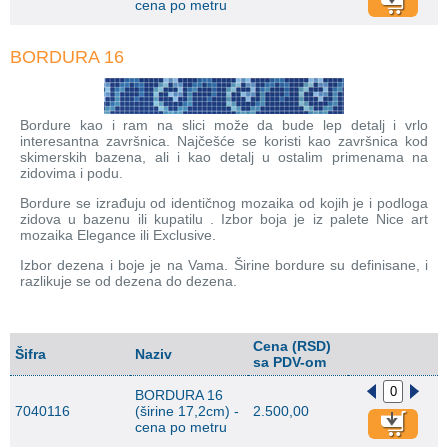
cena po metru
BORDURA 16
Bordure kao i ram na slici može da bude lep detalj i vrlo
interesantna završnica. Najčešće se koristi kao završnica kod
skimerskih bazena, ali i kao detalj u ostalim primenama na
zidovima i podu.
Bordure se izrađuju od identičnog mozaika od kojih je i podloga
zidova u bazenu ili kupatilu . Izbor boja je iz palete Nice art
mozaika Elegance ili Exclusive.
Izbor dezena i boje je na Vama. Širine bordure su definisane, i
razlikuje se od dezena do dezena.
Cena (RSD)
Šifra
Naziv
sa PDV-om
BORDURA 16
7040116
(širine 17,2cm) -
2.500,00
cena po metru